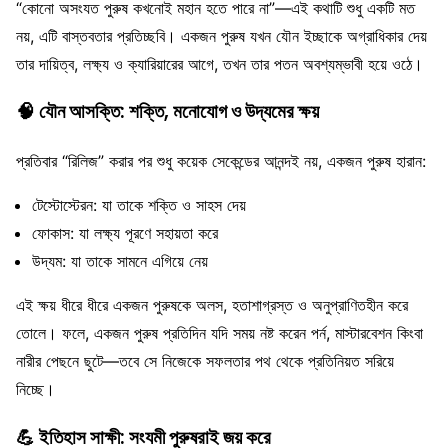
“কোনো অসংযত পুরুষ কখনোই মহান হতে পারে না”—এই কথাটি শুধু একটি মত
নয়, এটি বাস্তবতার প্রতিচ্ছবি। একজন পুরুষ যখন যৌন ইচ্ছাকে অগ্রাধিকার দেয়
তার দায়িত্ব, লক্ষ্য ও ক্যারিয়ারের আগে, তখন তার পতন অবশ্যম্ভাবী হয়ে ওঠে।
🧠
যৌন আসক্তি: শক্তি, মনোযোগ ও উদ্যমের ক্ষয়
প্রতিবার “রিলিজ” করার পর শুধু কয়েক সেকেন্ডের আনন্দই নয়, একজন পুরুষ হারান:
টেস্টোস্টেরন: যা তাকে শক্তি ও সাহস দেয়
ফোকাস: যা লক্ষ্য পূরণে সহায়তা করে
উদ্যম: যা তাকে সামনে এগিয়ে নেয়
এই ক্ষয় ধীরে ধীরে একজন পুরুষকে অলস, হতাশাগ্রস্ত ও অনুপ্রাণিতহীন করে
তোলে। ফলে, একজন পুরুষ প্রতিদিন যদি সময় নষ্ট করেন পর্ন, মাস্টারবেশন কিংবা
নারীর পেছনে ছুটে—তবে সে নিজেকে সফলতার পথ থেকে প্রতিনিয়ত সরিয়ে
নিচ্ছে।
💪
ইতিহাস সাক্ষী: সংযমী পুরুষরাই জয় করে