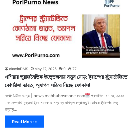
alaminDMS
May 17, 2025
0
77
এশিয়ার ভূরাজনৈতিক উত্তেজনায় নতুন মোড়: ট্রাম্পের স্ট্র্যাটেজিতে
কোণঠাসা ভারত, অ্যাপল সরিয়ে নিচ্ছে ফোকাস!
লেখা: নিউজ ডেস্ক | news.mahbubosmane.com
প্রকাশিত: ১৭ মে, ২০২৫
ঢাকা:সম্প্রতি যুক্তরাষ্ট্রের সাবেক ও সম্ভাব্য ভবিষ্যৎ প্রেসিডেন্ট ডোনাল্ড ট্রাম্পের কিছু
মন্তব্য…
Read More »