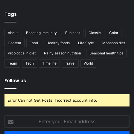
Tags
About
Boosting immunity
Business
Classic
Color
Content
Food
Healthy foods
Life Style
Monsoon diet
Probiotics in diet
Rainy season nutrition
Seasonal health tips
Team
Tech
Timeline
Travel
World
Follow us
Error Can not Get Posts, Incorrect account info.
Enter
your
Email