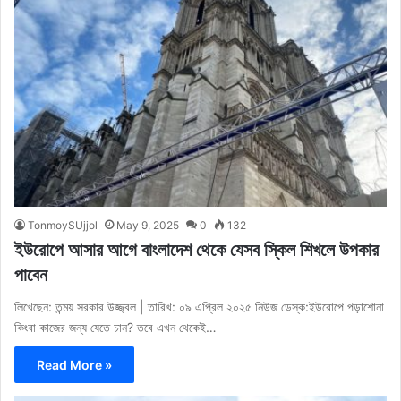
TonmoySUjjol
May 9, 2025
0
132
ইউরোপে আসার আগে বাংলাদেশ থেকে যেসব স্কিল শিখলে উপকার
পাবেন
লিখেছেন: তন্ময় সরকার উজ্জ্বল | তারিখ: ০৯ এপ্রিল ২০২৫ নিউজ ডেস্ক:ইউরোপে পড়াশোনা
কিংবা কাজের জন্য যেতে চান? তবে এখন থেকেই…
Read More »