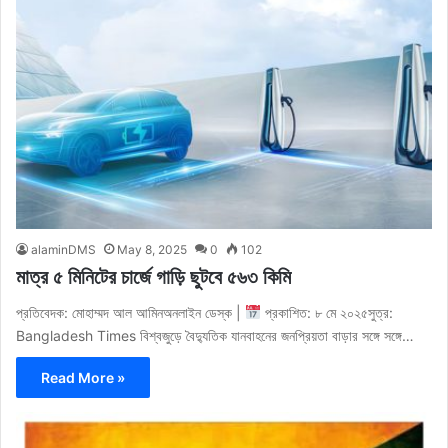
alaminDMS
May 8, 2025
0
102
মাত্র ৫ মিনিটের চার্জে গাড়ি ছুটবে ৫৬৩ কিমি
প্রতিবেদক: মোহাম্মদ আল আমিনঅনলাইন ডেস্ক |
প্রকাশিত: ৮ মে ২০২৫সুত্র:
Bangladesh Times বিশ্বজুড়ে বৈদ্যুতিক যানবাহনের জনপ্রিয়তা বাড়ার সঙ্গে সঙ্গে…
Read More »