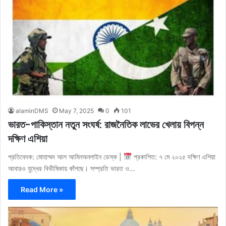
alaminDMS
May 7, 2025
0
101
ভারত-পাকিস্তান নতুন সংঘর্ষ: রাজনৈতিক লাভের খেলায় বিপন্ন
দক্ষিণ এশিয়া
প্রতিবেদক: মোহাম্মদ আল আমিনঅনলাইন ডেস্ক |
প্রকাশিত: ৭ মে ২০২৫ দক্ষিণ এশিয়া
আবারও যুদ্ধের বিভীষিকায় কাঁপছে। সম্প্রতি ভারত ও…
Read More »