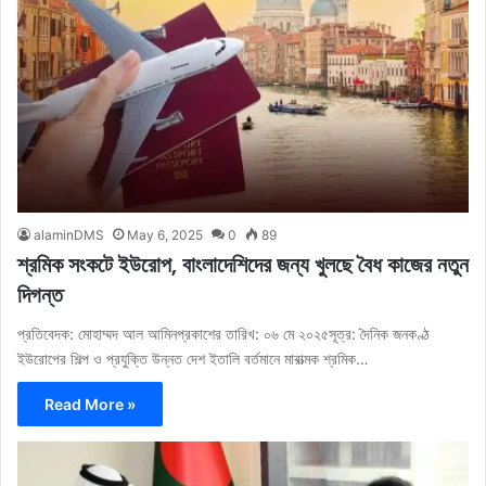
alaminDMS
May 6, 2025
0
89
শ্রমিক সংকটে ইউরোপ, বাংলাদেশিদের জন্য খুলছে বৈধ কাজের নতুন
দিগন্ত
প্রতিবেদক: মোহাম্মদ আল আমিনপ্রকাশের তারিখ: ০৬ মে ২০২৫সূত্র: দৈনিক জনকণ্ঠ
ইউরোপের শিল্প ও প্রযুক্তি উন্নত দেশ ইতালি বর্তমানে মারাত্মক শ্রমিক…
Read More »