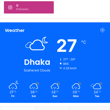
0
Followers
Weather
27
℃
Dhaka
27º - 26º
86%
4.26 km/h
Scattered Clouds
27
30
32
33
34
℃
℃
℃
℃
℃
Fri
Sat
Sun
Mon
Tue