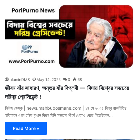
alaminDMS
May 14, 2025
0
68
জীবন যাঁর সাধারণ, অন্তর যাঁর বিপ্লবী — বিদায় বিশ্বের সবচেয়ে
দরিদ্র প্রেসিডেন্ট !
নিউজ ডেস্ক | news.mahbubosmane.com | ১৪ মে ২০২৫ বিশ্ব রাজনীতির
ইতিহাসে এমন রাষ্ট্রপ্রধান বিরল যিনি ক্ষমতার শীর্ষে থেকেও বেছে নিয়েছিলেন…
Read More »