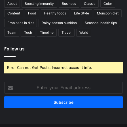
About
Boosting immunity
Business
Classic
Color
Content
Food
Healthy foods
Life Style
Monsoon diet
Probiotics in diet
Rainy season nutrition
Seasonal health tips
Team
Tech
Timeline
Travel
World
Follow us
Error Can not Get Posts, Incorrect account info.
Enter
your
Email
address