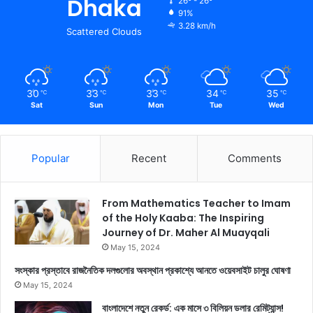
Dhaka
26º - 26º
91%
3.28 km/h
Scattered Clouds
30
33
33
34
35
℃
℃
℃
℃
℃
Sat
Sun
Mon
Tue
Wed
Popular
Recent
Comments
From Mathematics Teacher to Imam
of the Holy Kaaba: The Inspiring
Journey of Dr. Maher Al Muayqali
May 15, 2024
সংস্কার প্রস্তাবে রাজনৈতিক দলগুলোর অবস্থান প্রকাশ্যে আনতে ওয়েবসাইট চালুর ঘোষণা
May 15, 2024
বাংলাদেশে নতুন রেকর্ড: এক মাসে ৩ বিলিয়ন ডলার রেমিট্যান্স!