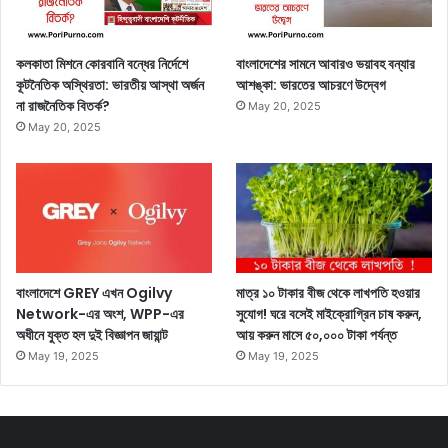
কলকাতা মিশনে কোরবানি বন্ধের নির্দেশে
বাংলাদেশের সামনে আবারও ভয়াবহ বন্যার
কূটনৈতিক অস্থিরতা: ভারতীয় আস্থা অর্জন
আশঙ্কা: ভারতের আচরণে উদ্বেগ
না রাজনৈতিক বিতর্ক?
May 20, 2025
May 20, 2025
বাংলাদেশে GREY এখন Ogilvy
মাত্র ১০ টাকার বীজ থেকে লাখপতি হওয়ার
Network-এর অংশ, WPP-এর
সুযোগ! ঘরে বসেই মাইক্রোগ্রিন চাষ করুন,
অধীনে যুক্ত হল দুই বিজ্ঞাপন জায়ান্ট
আয় করুন মাসে ৫০,০০০ টাকা পর্যন্ত
May 19, 2025
May 19, 2025