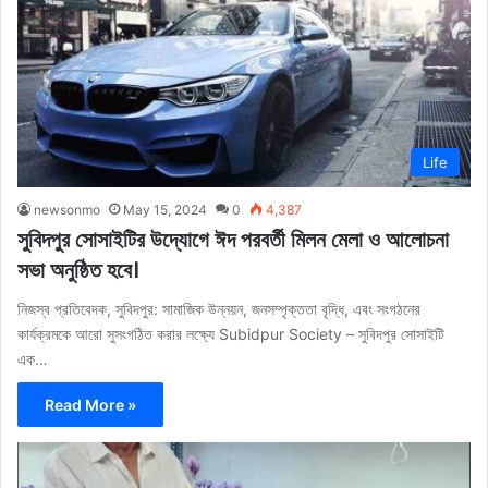
Life
newsonmo
May 15, 2024
0
4,387
সুবিদপুর সোসাইটির উদ্যোগে ঈদ পরবর্তী মিলন মেলা ও আলোচনা
সভা অনুষ্ঠিত হবে।
নিজস্ব প্রতিবেদক, সুবিদপুর: সামাজিক উন্নয়ন, জনসম্পৃক্ততা বৃদ্ধি, এবং সংগঠনের
কার্যক্রমকে আরো সুসংগঠিত করার লক্ষ্যে Subidpur Society – সুবিদপুর সোসাইটি
এক…
Read More »