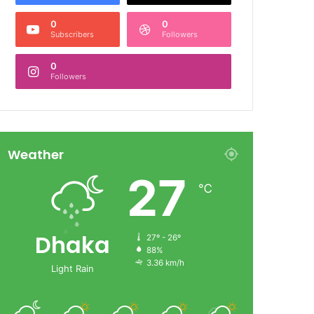
0
0
Subscribers
Followers
0
Followers
Weather
27
℃
Dhaka
27º - 26º
88%
3.36 km/h
Light Rain