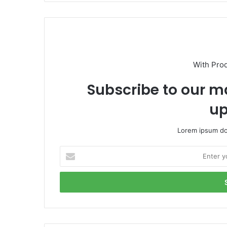
With Pro
Subscribe to our ma
up
Lorem ipsum dol
Enter
your
Email
address