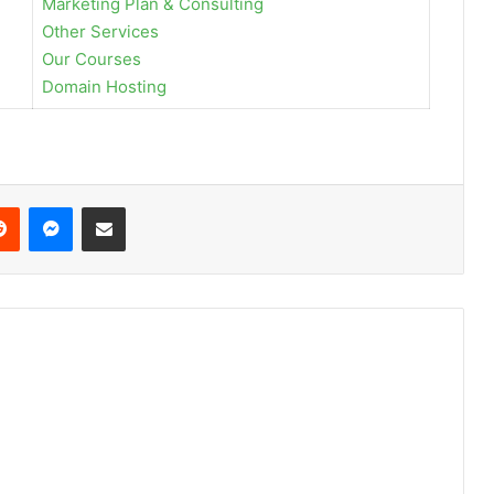
Marketing Plan & Consulting
Other Services
Our Courses
Domain Hosting
erest
Reddit
Messenger
Share via Email