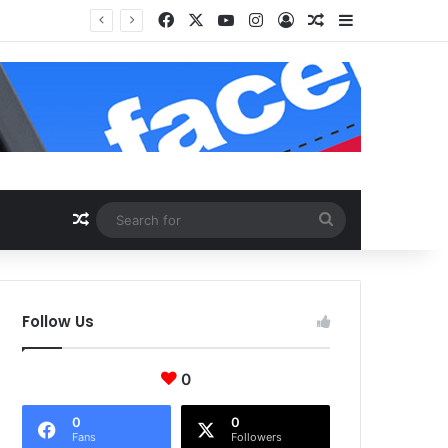
Facebook
X
YouTube
Instagram
Log In
Random Article
Sidebar
Random Article
Search
for
Follow Us
0
0
0
Fans
Followers