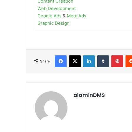
Content Creation
Web Development
Google Ads
&
Meta Ads
Graphic Design
Facebook
X
LinkedIn
Tumblr
Pint
Share
alaminDMS