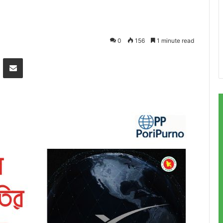
0
156
1 minute read
Messenger
Share via Email