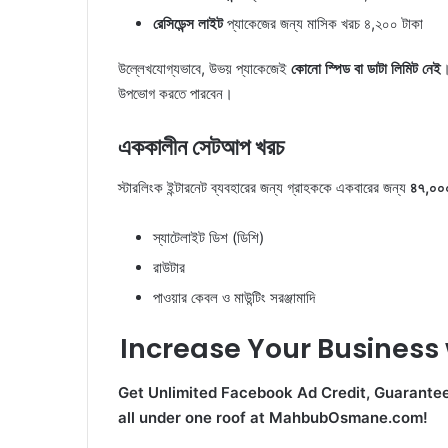
রেসিডেন্স লাইট
প্যাকেজের জন্য মাসিক খরচ ৪,২০০ টাকা
উল্লেখযোগ্যভাবে, উভয় প্যাকেজেই
কোনো স্পিড বা ডাটা লিমিট নেই
।
উপভোগ করতে পারবেন।
এককালীন সেটআপ খরচ
স্টারলিংক ইন্টারনেট ব্যবহারের জন্য গ্রাহককে একবারের জন্য
৪৭,০০০
স্যাটেলাইট ডিশ (ডিশি)
রাউটার
পাওয়ার কেবল ও মাউন্টিং সরঞ্জামাদি
Increase Your Business w
Get Unlimited Facebook Ad Credit, Guarante
all under one roof at MahbubOsmane.com!