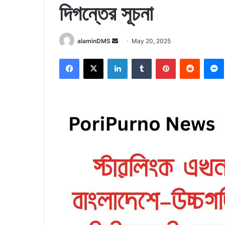
দিগন্তের সূচনা
Send
alaminDMS
May 20, 2025
an
Facebook
X
LinkedIn
Tumblr
Pinterest
Reddit
email