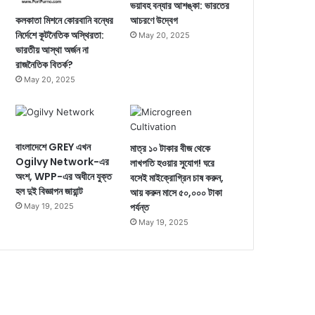
ভয়াবহ বন্যার আশঙ্কা: ভারতের
কলকাতা মিশনে কোরবানি বন্ধের
আচরণে উদ্বেগ
নির্দেশে কূটনৈতিক অস্থিরতা:
May 20, 2025
ভারতীয় আস্থা অর্জন না
রাজনৈতিক বিতর্ক?
May 20, 2025
বাংলাদেশে GREY এখন
মাত্র ১০ টাকার বীজ থেকে
Ogilvy Network-এর
লাখপতি হওয়ার সুযোগ! ঘরে
অংশ, WPP-এর অধীনে যুক্ত
বসেই মাইক্রোগ্রিন চাষ করুন,
হল দুই বিজ্ঞাপন জায়ান্ট
আয় করুন মাসে ৫০,০০০ টাকা
পর্যন্ত
May 19, 2025
May 19, 2025