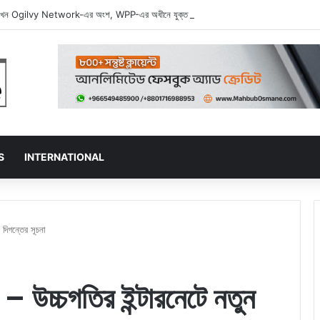
ন Ogilvy Network-এর অংশ, WPP-এর অধীনে যুক্ত হল দুই বিজ্ঞাপন জায়ান্ট
S
INTERNATIONAL
 দিগন্তের সূচনা
– উচ্চগতির ইন্টারনেটে নতুন