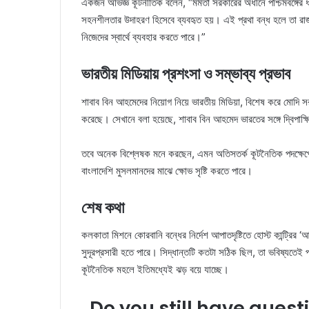
একজন অভিজ্ঞ কূটনীতিক বলেন, “মমতা সরকারের অধীনে পশ্চিমবঙ্গের ধর্ম
সহনশীলতার উদাহরণ হিসেবে ব্যবহৃত হয়। এই প্রথা বন্ধ হলে তা রাজ
নিজেদের স্বার্থে ব্যবহার করতে পারে।”
ভারতীয় মিডিয়ায় প্রশংসা ও সম্ভাব্য প্রভাব
শাবাব বিন আহমেদের নিয়োগ নিয়ে ভারতীয় মিডিয়া, বিশেষ করে মোদি স
করেছে। সেখানে বলা হয়েছে, শাবাব বিন আহমেদ ভারতের সঙ্গে দ্বিপাক্ষিক
তবে অনেক বিশ্লেষক মনে করছেন, এমন অতিসতর্ক কূটনৈতিক পদক্ষেপে বা
বাংলাদেশি মুসলমানদের মাঝে ক্ষোভ সৃষ্টি করতে পারে।
শেষ কথা
কলকাতা মিশনে কোরবানি বন্ধের নির্দেশ আপাতদৃষ্টিতে হোস্ট কান্ট্রির
সুদূরপ্রসারী হতে পারে। সিদ্ধান্তটি কতটা সঠিক ছিল, তা ভবিষ্যতেই
কূটনৈতিক মহলে ইতিমধ্যেই ঝড় বয়ে যাচ্ছে।
Do you still have quest