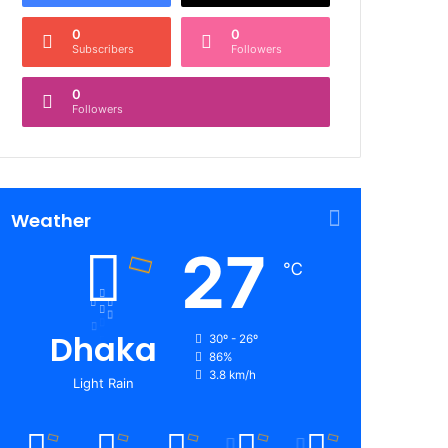
0
0
Subscribers
Followers
0
Followers
Weather
27
℃
Dhaka
30º - 26º
86%
3.8 km/h
Light Rain