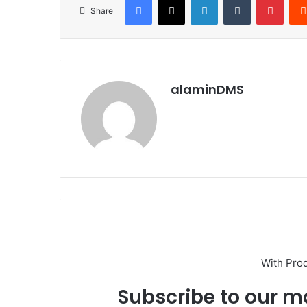
Share
alaminDMS
With Pro
Subscribe to our ma