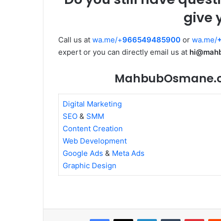
give 
Call us at
wa.me/+
966549485900
or
wa.me/
expert or you can directly email us at
hi@mah
MahbubOsmane.com
Digital Marketing
SEO
&
SMM
Content Creation
Web Development
Google Ads
&
Meta Ads
Graphic Design
Facebook
X
LinkedIn
Tumblr
Pinte