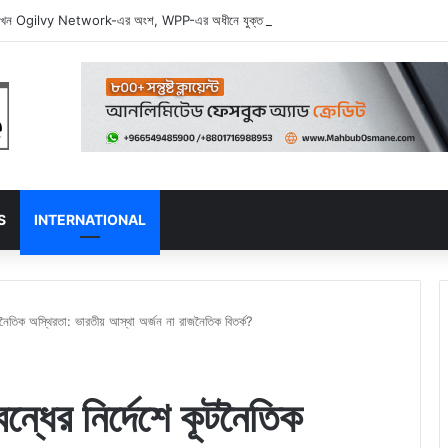
ন Ogilvy Network-এর অংশ, WPP-এর অধীনে যুক্ত হল দুই বিজ্ঞাপন জায়ান্ট
S
INTERNATIONAL
টনৈতিক অস্থিরতা: ভারতীয় আস্থা অর্জন না রাজনৈতিক বিতর্ক?
্ধের নির্দেশে কূটনৈতিক