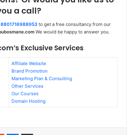
you a call?
+8801716988953
to get a free consultancy from our
bubosmane.com
We would be happy to answer you.
’s Exclusive Services
Affiliate Website
Brand Promotion
Marketing Plan & Consulting
Other Services
Our Courses
Domain Hosting
rest
Reddit
Messenger
Share via Email