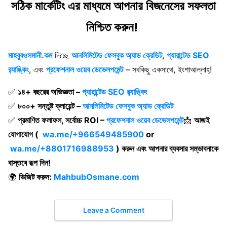
সঠিক মার্কেটিং এর মাধ্যমে আপনার বিজনেসের সফলতা
নিশ্চিত করুন!
মাহবুবওসমানী.কম
দিচ্ছে
আনলিমিটেড ফেসবুক অ্যাড ক্রেডিট
,
গ্যারান্টেড SEO
র‍্যাঙ্কিং
, এবং
প্রফেশনাল ওয়েব ডেভেলপমেন্ট
– সবকিছু একসাথে, ইংশাআল্লাহ্‌!
✅
১৪+ বছরের অভিজ্ঞতা –
গ্যারান্টেড SEO র‍্যাঙ্কিং
✅
৮০০+ সন্তুষ্ট ক্লায়েন্ট –
আনলিমিটেড ফেসবুক অ্যাড ক্রেডিট
✅
প্রমাণিত ফলাফল, সর্বোচ্চ ROI –
প্রফেশনাল ওয়েব ডেভেলপমেন্ট
📩
আজই
যোগাযোগ (
wa.me/+966549485900
or
wa.me/+8801716988953
) করুন এবং আপনার ব্যবসার সম্ভাবনাকে
বাস্তবে রূপ দিন!
🌍
ভিজিট করুন:
MahbubOsmane.com
Leave a Comment