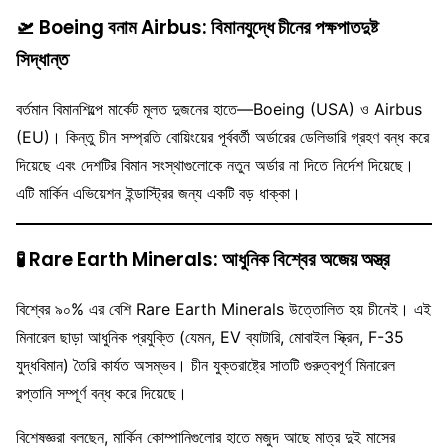
🛫
Boeing বনাম Airbus: বিমানযুদ্ধে চীনের পক্ষপাতদুষ্ট
সিদ্ধান্ত
বর্তমান বিমানশিল্পে মার্কেট মূলত দুজনের হাতে—Boeing (USA) ও Airbus
(EU)। কিন্তু চীন সম্প্রতি বোয়িংয়ের পূর্ববর্তী অর্ডারের ডেলিভারি গ্রহণ বন্ধ করে
দিয়েছে এবং দেশটির বিমান সংস্থাগুলোকে নতুন অর্ডার না দিতে নির্দেশ দিয়েছে।
এটি মার্কিন এভিয়েশন ইন্ডাস্ট্রির জন্য একটি বড় ধাক্কা।
🧪
Rare Earth Minerals: আধুনিক বিশ্বের অজেয় অস্ত্র
বিশ্বের ৯০% এর বেশি Rare Earth Minerals উত্তোলিত হয় চীনেই। এই
মিনারেল ছাড়া আধুনিক প্রযুক্তি (যেমন, EV ব্যাটারি, মোবাইল স্ক্রিন, F-35
যুদ্ধবিমান) তৈরি কার্যত অসম্ভব। চীন যুক্তরাষ্ট্রে সাতটি গুরুত্বপূর্ণ মিনারেল
রপ্তানি সম্পূর্ণ বন্ধ করে দিয়েছে।
বিশেষজ্ঞরা বলছেন, মার্কিন কোম্পানিগুলোর হাতে মজুদ আছে মাত্র দুই মাসের