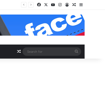
Facebook
X
YouTube
Instagram
Log In
Random Article
Sidebar
Random Article
Search
for