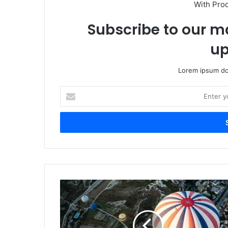
With Pro
Subscribe to our ma
up
Lorem ipsum dol
Enter
your
Email
address
The
ultimate
guide
to
herbal