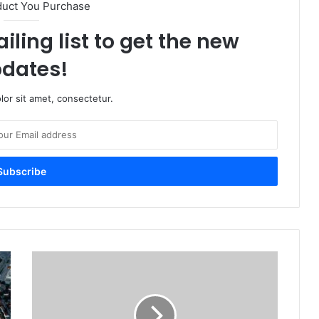
duct You Purchase
iling list to get the new
dates!
or sit amet, consectetur.
বাংলাদেশি
পাসপোর্টে
আবারও
ফিরলো
‘Except