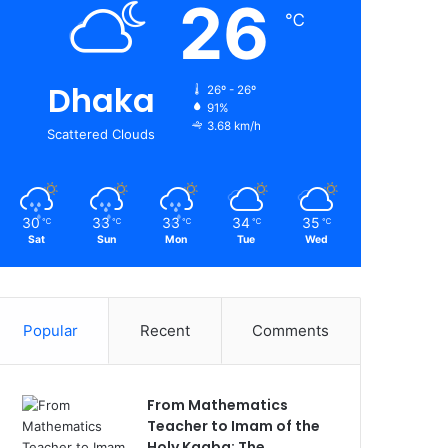
26
℃
Dhaka
26º - 26º
91%
3.68 km/h
Scattered Clouds
30
33
33
34
35
℃
℃
℃
℃
℃
Sat
Sun
Mon
Tue
Wed
Popular
Recent
Comments
From Mathematics
Teacher to Imam of the
Holy Kaaba: The