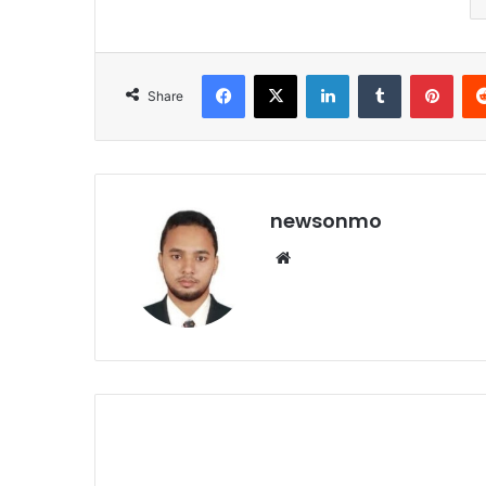
Facebook
X
LinkedIn
Tumblr
Pint
Share
newsonmo
Website