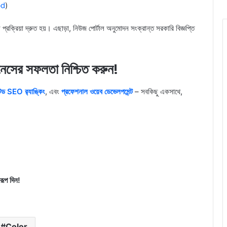
bd
)
্রিয়া দ্রুত হয়। এছাড়া, নিউজ পোর্টাল অনুমোদন সংক্রান্ত সরকারি বিজ্ঞপ্তি
জনেসের সফলতা নিশ্চিত করুন!
্টেড SEO র‍্যাঙ্কিং
, এবং
প্রফেশনাল ওয়েব ডেভেলপমেন্ট
– সবকিছু একসাথে,
রূপ দিন!
Color