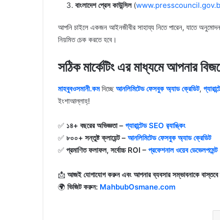
বাংলাদেশ প্রেস কাউন্সিল
(
www.presscouncil.gov.
আপনি চাইলে একজন আইনজীবীর সাহায্য নিতে পারেন, যাতে অনুমোদন প্রক
নিয়মিত চেক করতে হবে।
সঠিক মার্কেটিং এর মাধ্যমে আপনার বি
মাহবুবওসমানী.কম
দিচ্ছে
আনলিমিটেড ফেসবুক অ্যাড ক্রেডিট
,
গ্যারান
ইংশাআল্লাহ্‌!
✅
১৪+ বছরের অভিজ্ঞতা –
গ্যারান্টেড SEO র‍্যাঙ্কিং
✅
৮০০+ সন্তুষ্ট ক্লায়েন্ট –
আনলিমিটেড ফেসবুক অ্যাড ক্রেডিট
✅
প্রমাণিত ফলাফল, সর্বোচ্চ ROI –
প্রফেশনাল ওয়েব ডেভেলপমেন্ট
📩
আজই যোগাযোগ করুন এবং আপনার ব্যবসার সম্ভাবনাকে বাস্তবে 
🌍
ভিজিট করুন:
MahbubOsmane.com