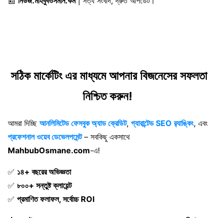
📰
নিউজ.মাহবুবওসমান.কম
| সত্য সংবাদ, দ্রুত আপডেট।
সঠিক মার্কেটিং এর মাধ্যমে আপনার বিজনেসের সফলতা
নিশ্চিত করুন!
আমরা দিচ্ছি
আনলিমিটেড ফেসবুক অ্যাড ক্রেডিট
,
গ্যারান্টেড SEO র‍্যাঙ্কিং
, এবং
প্রফেশনাল ওয়েব ডেভেলপমেন্ট
– সবকিছু একসাথে
MahbubOsmane.com
-এ!
✅
১৪+ বছরের অভিজ্ঞতা
✅
৮০০+ সন্তুষ্ট ক্লায়েন্ট
✅
প্রমাণিত ফলাফল, সর্বোচ্চ ROI