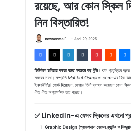
রয়েছে, আর কোন স্কিল দ
নিন বিস্তারিত!
Send
newsonmo
April 29, 2025
an
Facebook
X
LinkedIn
Tumblr
Pinterest
Reddit
email
ডিজিটাল দুনিয়ায় দক্ষতা হচ্ছে সবচেয়ে বড় পুঁজি।
তবে প্রযুক্তির দ্রুত 
সময়ের সাথে। সম্প্রতি
MahbubOsmane.com
–এর ফ্রি ডিজি
ইনসাইটful পোস্ট দিয়েছেন, যেখানে তিনি ব্যাখ্যা করেছেন কোন স
ধীরে ধীরে অপ্রাসঙ্গিক হয়ে পড়ছে।
✅ LinkedIn-এ যেসব স্কিলের এখনো প্রচুর
Graphic Design (প্রফেশনাল লেভেল ব্র্যান্ডিং ও ভিজুয়াল 