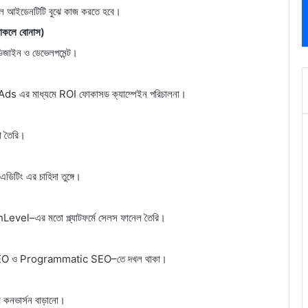
জুয়াল আইডেনটিটি বুঝে কাজ করতে হবে।
কলে বোনাস)
ডিজাইন ও ডেভেলপমেন্ট।
র মাধ্যমে ROI ফোকাসড ক্যাম্পেইন পরিচালনা।
লো তৈরি।
 এডিটিং এর চাহিদা তুঙ্গে।
el–এর মতো প্ল্যাটফর্মে সেলস ফানেল তৈরি।
EO ও Programmatic SEO–তে দখল থাকা।
ে কনভার্সন বাড়ানো।