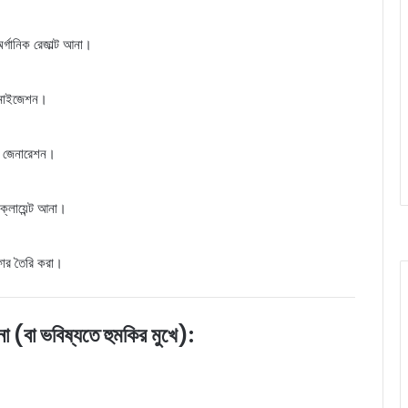
অর্গানিক রেজাল্ট আনা।
িমাইজেশন।
লিড জেনারেশন।
্লায়েন্ট আনা।
ফার তৈরি করা।
 (বা ভবিষ্যতে হুমকির মুখে):