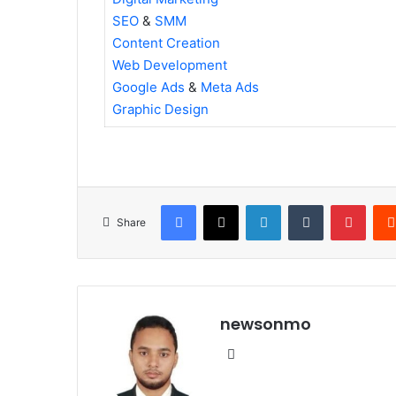
SEO
&
SMM
Content Creation
Web Development
Google Ads
&
Meta Ads
Graphic Design
Facebook
X
LinkedIn
Tumblr
Pinte
Share
newsonmo
Website