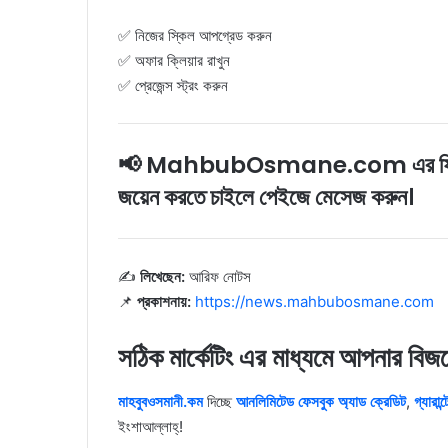
✅ নিজের স্কিল আপগ্রেড করুন
✅ অফার ক্লিয়ার রাখুন
✅ প্রেজেন্স স্ট্রং করুন
📢 MahbubOsmane.com এর ফ্রি ডিজিট
জয়েন করতে চাইলে পেইজে মেসেজ করুন।
✍️
লিখেছেন:
আরিফ নোটস
📌
প্রকাশনায়:
https://news.mahbubosmane.com
সঠিক মার্কেটিং এর মাধ্যমে আপনার বি
মাহবুবওসমানী.কম
দিচ্ছে
আনলিমিটেড ফেসবুক অ্যাড ক্রেডিট
,
গ্যারান
ইংশাআল্লাহ্‌!