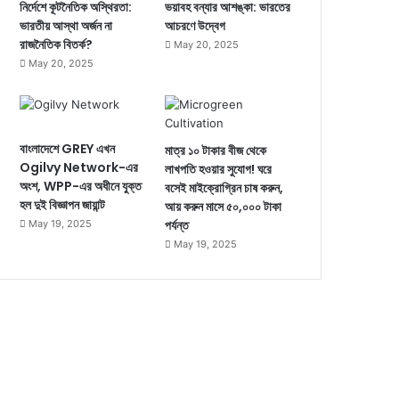
নির্দেশে কূটনৈতিক অস্থিরতা:
ভয়াবহ বন্যার আশঙ্কা: ভারতের
ভারতীয় আস্থা অর্জন না
আচরণে উদ্বেগ
রাজনৈতিক বিতর্ক?
May 20, 2025
May 20, 2025
বাংলাদেশে GREY এখন
মাত্র ১০ টাকার বীজ থেকে
Ogilvy Network-এর
লাখপতি হওয়ার সুযোগ! ঘরে
অংশ, WPP-এর অধীনে যুক্ত
বসেই মাইক্রোগ্রিন চাষ করুন,
হল দুই বিজ্ঞাপন জায়ান্ট
আয় করুন মাসে ৫০,০০০ টাকা
পর্যন্ত
May 19, 2025
May 19, 2025