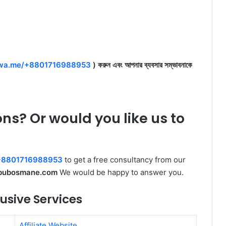
wa.me/+8801716988953
) করুন এবং আপনার ব্যবসার সম্ভাবনাকে
ons? Or would you like us to
+8801716988953
to get a free consultancy from our
bubosmane.com
We would be happy to answer you.
sive Services
Affiliate Website