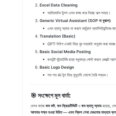
Excel Data Cleaning
অটোমেটেড টুলস এসব কাজ করে নিচ্ছে অল্প সময়ে।
Generic Virtual Assistant (SOP না বুঝলে)
এখন ভ্যালু অ্যাড না করলে ভার্চুয়াল অ্যাসিস্ট্যান্টদের 
Translation (Basic)
GPT-টাইপ এআই দিয়ে খুব সহজেই অনুবাদ করা যাচ্ছ
Basic Social Media Posting
কনটেন্ট স্ট্র্যাটেজি ছাড়া শুধুমাত্র পোস্ট করলে রেজাল্ট আ
Basic Logo Design
শত শত AI টুল দিয়ে মুহূর্তেই লোগো তৈরি সম্ভব।
🎯 সংক্ষেপে মূল বার্তা:
যেসব কাজে
কম কষ্ট
,
কম ক্রিয়েটিভিটি
ও
কম ভ্যালু অ্যাড
রয়েছে, সেগ
আপনার লক্ষ্য হওয়া উচিত — এমন স্কিল শেখা যেগুলোর মাধ্যমে ক্লায