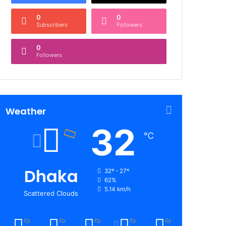
0
0
Subscribers
Followers
0
Followers
Weather
32
℃
Dhaka
32º - 27º
62%
5.14 km/h
Scattered Clouds