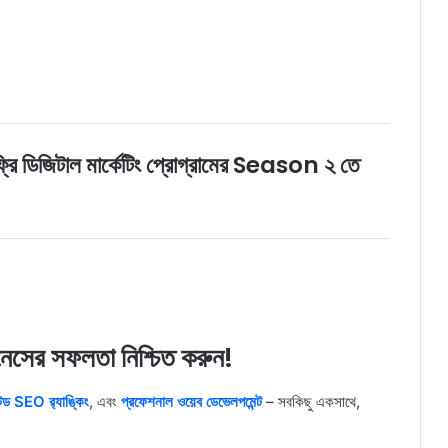
াল মার্কেটিং প্রোগ্রামের Season ২ তে
জনেসের সফলতা নিশ্চিত করুন!
্টেড SEO র‍্যাঙ্কিং
, এবং
প্রফেশনাল ওয়েব ডেভেলপমেন্ট
– সবকিছু একসাথে,