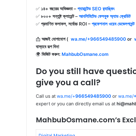
✅
১৪+ বছরের অভিজ্ঞতা –
গ্যারান্টেড SEO র‍্যাঙ্কিং
✅
৮০০+ সন্তুষ্ট ক্লায়েন্ট –
আনলিমিটেড ফেসবুক অ্যাড ক্রেডিট
✅
প্রমাণিত ফলাফল, সর্বোচ্চ ROI –
প্রফেশনাল ওয়েব ডেভেলপমেন্ট
📩
আজই যোগাযোগ (
wa.me/+966549485900
or
বাস্তবে রূপ দিন!
🌍
ভিজিট করুন:
MahbubOsmane.com
Do you still have questi
give you a call?
Call us at
wa.me/+
966549485900
or
wa.me/
expert or you can directly email us at
hi@mah
MahbubOsmane.com’s Exclu
Digital Marketing