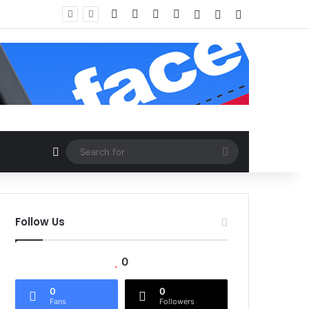
Facebook
X
YouTube
Instagram
Log In
Random Article
Sidebar
Random Article
Search
for
Follow Us
0
0
0
Fans
Followers